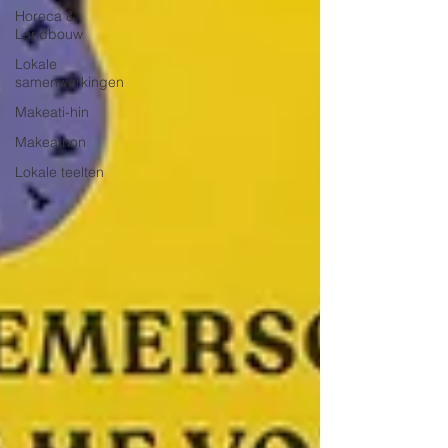
Horeca &
Landbouw
Lokale
samenwerkingen
Makeati-hin
Makeathon
Lokale teelten