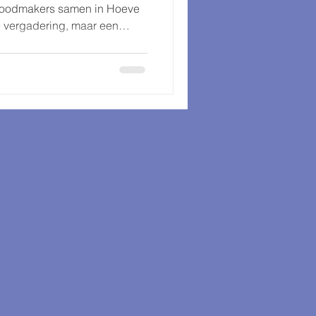
 foodmakers samen in Hoeve
e vergadering, maar een
mét proeverijen. Samen
roductideeën en een wilde
bloemen veel meer zijn dan
diënt dat smaak, beleving én