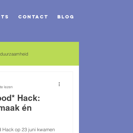
nts
Contact
Blog
duurzaamheid
lten
te lezen
ood* Hack:
maak én
d Hack op 23 juni kwamen