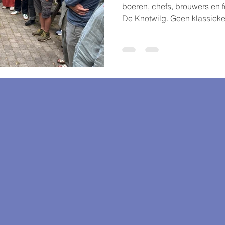
boeren, chefs, brouwers en
De Knotwilg. Geen klassiek
creatieve ontdekkingstocht 
ontwikkelden ze haalbare p
ideeënlijst die bewijst dat 
decoratie: ze zijn een ingre
biodiversiteit samenbrengt.