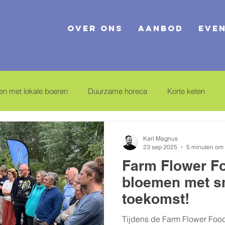
Over ons
Aanbod
Eve
n met lokale boeren
Duurzame horeca
Korte keten
 samenwerkingen
Makeati-hin
Makeathon
Lokale tee
Karl Magnus
23 sep 2025
5 minuten om 
Farm Flower F
bloemen met s
toekomst!
Tijdens de Farm Flower Foo