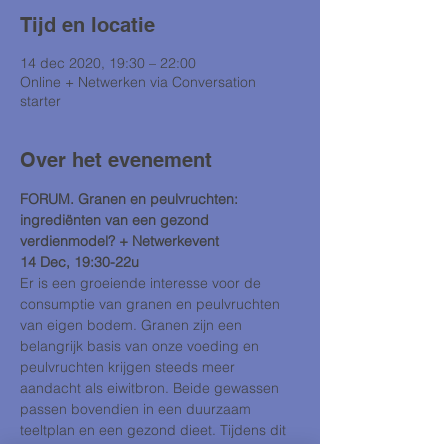
Tijd en locatie
14 dec 2020, 19:30 – 22:00
Online + Netwerken via Conversation
starter
Over het evenement
FORUM. Granen en peulvruchten: 
ingrediënten van een gezond 
verdienmodel? + Netwerkevent
14 Dec, 19:30-22u
Er is een groeiende interesse voor de 
consumptie van granen en peulvruchten 
van eigen bodem. Granen zijn een 
belangrijk basis van onze voeding en 
peulvruchten krijgen steeds meer 
aandacht als eiwitbron. Beide gewassen 
passen bovendien in een duurzaam 
teeltplan en een gezond dieet. Tijdens dit 