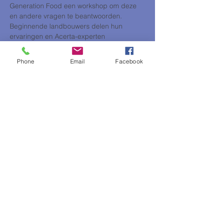
Generation Food een workshop om deze 
en andere vragen te beantwoorden.
Beginnende landbouwers delen hun 
ervaringen en Acerta-experten 
beantwoorden jouw vragen rond 
administratie en wetgeving. Afspraak op 
Phone
Email
Facebook
dinsdag 8 september vanaf 14 uur in de 
Baarbeekhoeve in Muizen (Mechelen).
Aansluitend volgt de prijsuitreiking van de 
Newbie
 Award, waarbij het Newbieproject 
innovatieve startende landbouwers in de 
kijker zet. Geïnteresseerden kunnen blijven 
voor een leerrijk netwerkmoment.
Sprekers:
Tom van 
Pachagreens
Janne van 
Maïsterplan
Meer weergeven
Deel dit evenement