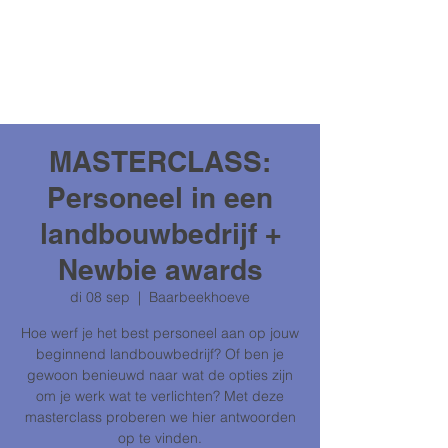
MASTERCLASS:
Personeel in een
landbouwbedrijf +
Newbie awards
di 08 sep
  |  
Baarbeekhoeve
Hoe werf je het best personeel aan op jouw
beginnend landbouwbedrijf? Of ben je
gewoon benieuwd naar wat de opties zijn
om je werk wat te verlichten? Met deze
masterclass proberen we hier antwoorden
op te vinden.